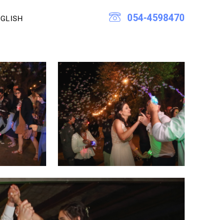
054-4598470
GLISH