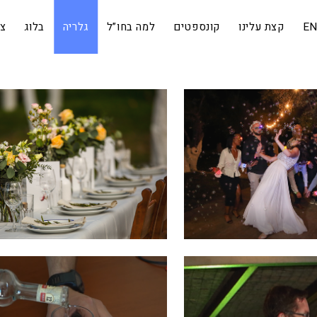
EN
קצת עלינו
קונספטים
למה בחו”ל
גלריה
בלוג
צר