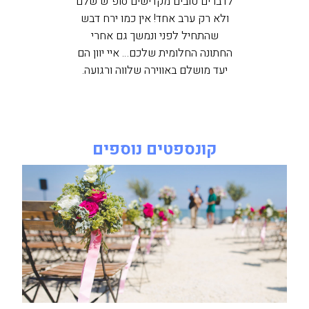
לדברים טובים מקדישים סופ"ש שלם
ולא רק ערב אחד! אין כמו ירח דבש
שהתחיל לפני ונמשך גם אחרי
החתונה החלומית שלכם… איי יוון הם
יעד מושלם באווירה שלווה ורגועה.
קונספטים נוספים